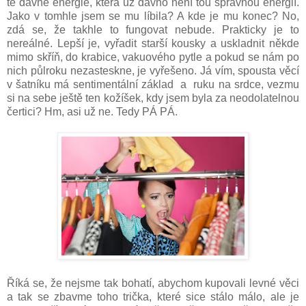
té dávné energie, která už dávno není tou správnou energií.
Jako v tomhle jsem se mu líbila? A kde je mu konec? No,
zdá se, že takhle to fungovat nebude. Prakticky je to
nereálné. Lepší je, vyřadit starší kousky a uskladnit někde
mimo skříň, do krabice, vakuového pytle a pokud se nám po
nich půlroku nezasteskne, je vyřešeno. Já vím, spousta věcí
v šatníku má sentimentální základ a ruku na srdce, vezmu
si na sebe ještě ten kožíšek, kdy jsem byla za neodolatelnou
čertici? Hm, asi už ne. Tedy PÁ PÁ.
Říká se, že nejsme tak bohatí, abychom kupovali levné věci
a tak se zbavme toho trička, které sice stálo málo, ale je