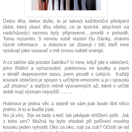
Detox těla, detox duše, to je takový každoroční předjarní
úklid, který zbaví těla všeho, co je toxické, abychom na
nadcházející sezonu byly připravené….prostě v pohodě.
Tomu rozumím. S vervou sobě vlastní čtu články, sháním
různé informace a dokonce se zbavuji i lidí, kteří mne
vysávají jako vysavač v mé znovu nabité energii.
A co takhle dát prostor šatníku? U mne, když jde o oblečení,
jeho třídění a vyhazování, poklesnou mi koutky a jsem
v téměř depresivním stavu, jsem prostě v úzkých. Každý
kousek oblečení je spojen s určitými emocemi a je i spousta
„až zhubnu“ a dalších méně významných až, které v určité
době mají význam nejvyšší ……..
Hubnout je jedna věc a stejně se vám pak bude líbit něco
jiného. A to si buďte jisté.
No já vím, žije se tady a teď, tak jaképak ohlížení zpět. Jak
z toho ven? Možná by bylo vhodné při pořízení nového
kousku jeden vyhodit. Oko za oko, zub za zub? Očistit se od