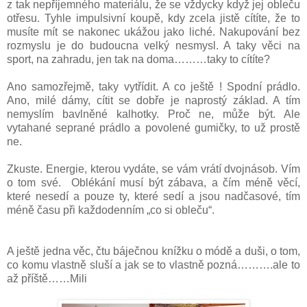
z tak nepříjemného materiálu, že se vždycky když jej obleču
otřesu. Tyhle impulsivní koupě, kdy zcela jistě cítíte, že to
musíte mít se nakonec ukážou jako liché. Nakupování bez
rozmyslu je do budoucna velký nesmysl. A taky věci na
sport, na zahradu, jen tak na doma………taky to cítíte?
Ano samozřejmě, taky vytřídit. A co ještě ! Spodní prádlo.
Ano, milé dámy, cítit se dobře je naprostý základ. A tím
nemyslím bavlněné kalhotky. Proč ne, může být. Ale
vytahané seprané prádlo a povolené gumičky, to už prostě
ne.
Zkuste. Energie, kterou vydáte, se vám vrátí dvojnásob. Vím
o tom své. Oblékání musí být zábava, a čím méně věcí,
které nesedí a pouze ty,
které sedí a jsou nadčasové, tím
méně času při každodenním „co si obleču“.
A ještě jedna věc, čtu báječnou knížku o módě a duši, o tom,
co komu vlastně sluší a jak se to vlastně pozná……….ale to
až příště……Mili