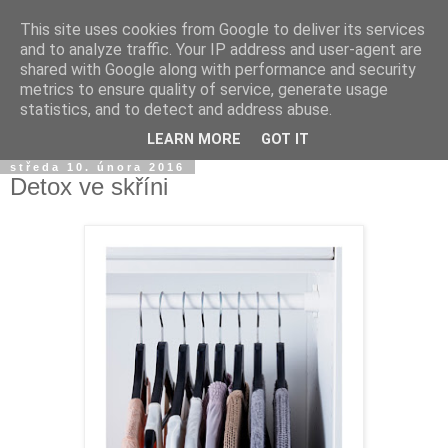
This site uses cookies from Google to deliver its services
and to analyze traffic. Your IP address and user-agent are
shared with Google along with performance and security
metrics to ensure quality of service, generate usage
statistics, and to detect and address abuse.
LEARN MORE
GOT IT
středa 10. února 2016
Detox ve skříni