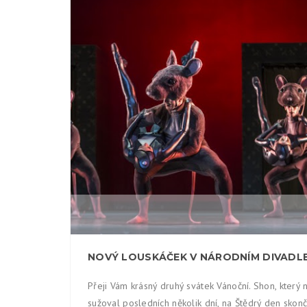
Přeji Vám krásný druhý svátek Vánoční. Shon, který 
sužoval posledních několik dní, na Štědrý den skonči