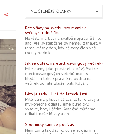
NEJČTENĚJŠÍ ČLÁNKY
Retro šaty na svatbu pro maminku,
svědkyni i družičku
Nevěsta má být na svatbě nejkrásnější, to
ano. Ale svatebčané by neměli zahálet. V
tento krásný den, kdy některý člen vaší
2015
rodiny podnik...
PROS
28
Jak se obléct na electroswingový večírek?
Milé dámy, jako pravidelná návštěvnice
electroswingových večírků mám s
hledáním toho správného outfitu na
večírek bohaté zkušenosti. Když...
0
Léto je tady! Hurá do letních šatů
Milé dámy, přišel náš čas. Léto je tady a
my konečně odhazujeme bundičky,
vysoké, boty i šátky. Konečně můžeme
odhalit naše křivky a ob...
Spodničky kam se podíváš
Není tomu tak dávno, co se sociálními