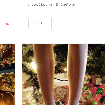
trhy totiž jezdívám již téměř prav...
ČÍST VÍCE
MILI
2015
PROS
24
0