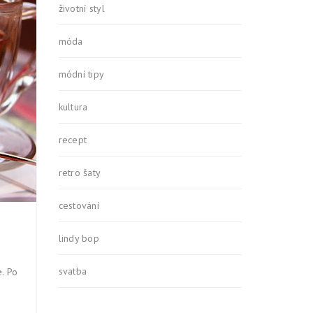
životní styl
0
móda
módní tipy
kultura
recept
retro šaty
cestování
lindy bop
svatba
e. Po