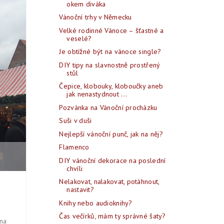
okem diváka
Vánoční trhy v Německu
Velké rodinné Vánoce – šťastné a
veselé?
0
Je obtížné být na vánoce single?
DIY tipy na slavnostně prostřený
stůl
Čepice, klobouky, kloboučky aneb
jak nenastydnout ...
Pozvánka na Vánoční procházku
Suši v duši
Nejlepší vánoční punč, jak na něj?
Flamenco
DIY vánoční dekorace na poslední
chvíli
Nelakovat, nalakovat, potáhnout,
nastavit?
Knihy nebo audioknihy?
Čas večírků, mám ty správné šaty?
na