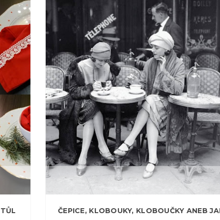
2015
PROS
22
0
STŮL