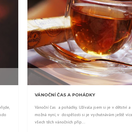
0
VÁNOČNÍ ČAS A POHÁDKY
řijde,
Vánoční čas a pohádky. Užívala jsem si je v dětství a
ěkdo
možná nyní, v dospělosti si je vychutnávám ještě víc
všech těch vánočních příp...