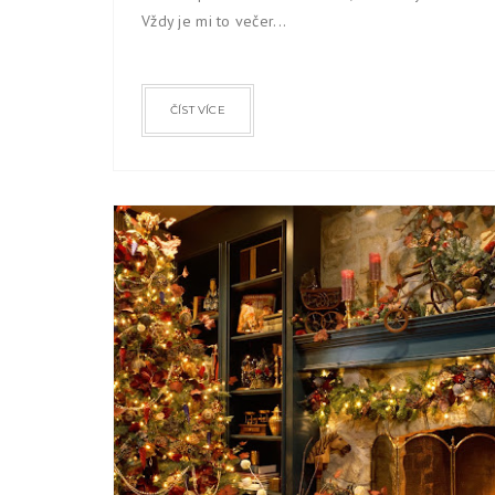
Vždy je mi to večer...
ČÍST VÍCE
VÁNOCE