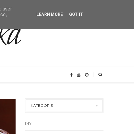
d user-
ice,
LEARN MORE
GOT IT
KATEGORIE
2015
PROS
30
DIY