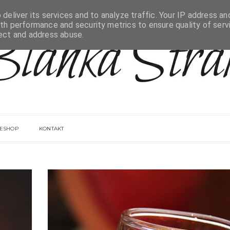
deliver its services and to analyze traffic. Your IP address an
th performance and security metrics to ensure quality of serv
tect and address abuse.
ESHOP
KONTAKT
MILI
2015
PROS
31