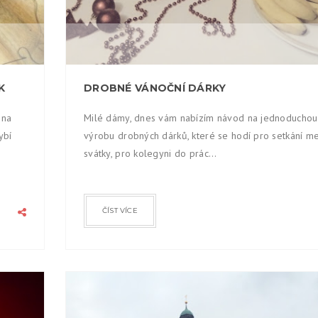
K
DROBNÉ VÁNOČNÍ DÁRKY
 na
Milé dámy, dnes vám nabízím návod na jednoduchou
ybí
výrobu drobných dárků, které se hodí pro setkání me
svátky, pro kolegyni do prác...
ČÍST VÍCE
ALENA
2015
PROS
26