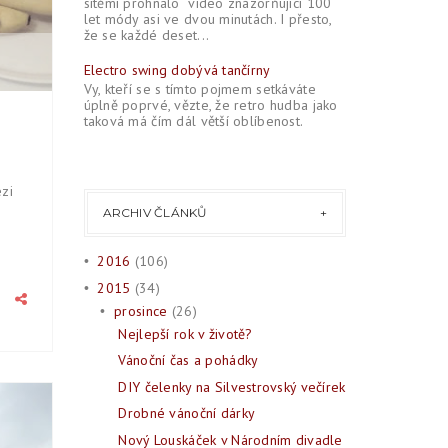
sítěmi prohnalo video znázorňující 100
let módy asi ve dvou minutách. I přesto,
že se každé deset...
Electro swing dobývá tančírny
Vy, kteří se s tímto pojmem setkáváte
úplně poprvé, vězte, že retro hudba jako
taková má čím dál větší oblíbenost.
zi
ARCHIV ČLÁNKŮ
2016
(106)
•
2015
(34)
•
prosince
(26)
•
Nejlepší rok v životě?
Vánoční čas a pohádky
DIY čelenky na Silvestrovský večírek
2015
Drobné vánoční dárky
Nový Louskáček v Národním divadle
PROS
25