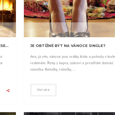
VELKÉ RODINNÉ VÁNOCE – ŠŤASTNÉ A VESELÉ?
JE OBTÍŽNÉ BÝT NA VÁNOCE SINGLE?
az
Ano, já vím, vánoce jsou svátky klidu a pohody v kruh
te
rodinném. Řízky z kapra, cukroví a prvotřídní domácí
vánočka. Rolničky, rolničky,...
ČÍST VÍCE
IRENA