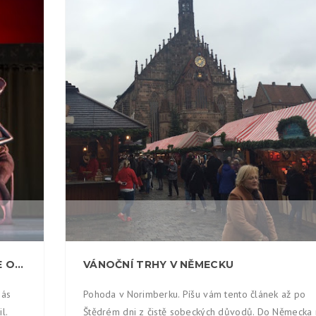
0
NOVÝ LOUSKÁČEK V NÁRODNÍM DIVADLE OKEM DIVÁKA
VÁNOČNÍ TRHY V NĚMECKU
nás
Pohoda v Norimberku. Píšu vám tento článek až po
l.
Štědrém dni z čistě sobeckých důvodů. Do Německa 