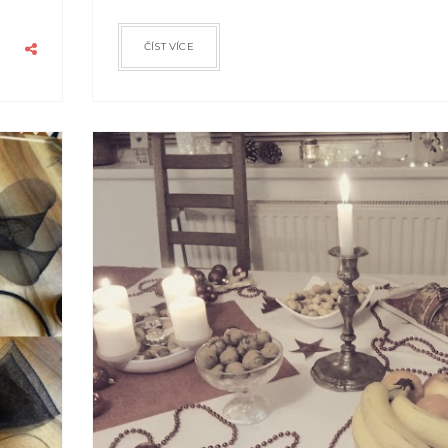
ČÍST VÍCE
IRENA
2015
PROS
29
0