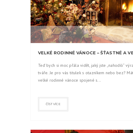
Teď bych si moc přála vidět, jaký jste „nahodili“ výr
tváře. Je pro vás titulek s otazníkem nebo bez? Má
velké rodinné vánoce spojené s...
ČÍST VÍCE
DIY