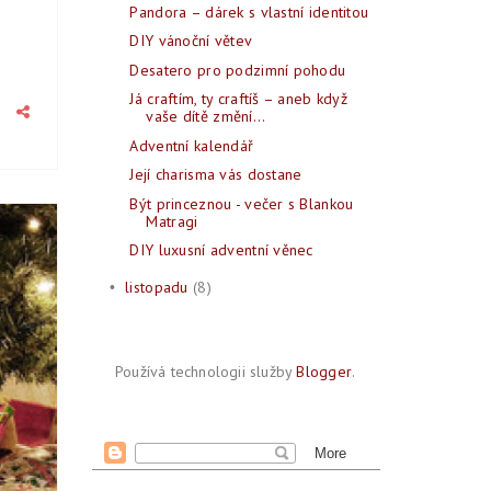
Pandora – dárek s vlastní identitou
DIY vánoční větev
Desatero pro podzimní pohodu
Já craftím, ty craftíš – aneb když
vaše dítě změní...
Adventní kalendář
Její charisma vás dostane
Být princeznou - večer s Blankou
Matragi
2015
DIY luxusní adventní věnec
PROS
23
listopadu
(8)
•
Používá technologii služby
Blogger
.
1