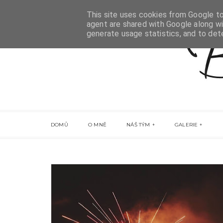
This site uses cookies from Google to 
agent are shared with Google along wi
generate usage statistics, and to de
DOMŮ
O MNĚ
NÁŠ TÝM
GALERIE
ZUZKA