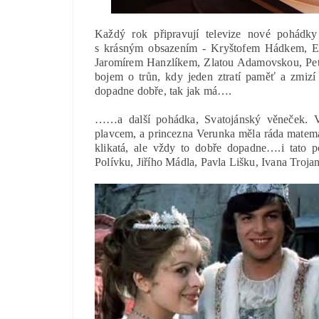
Každý rok připravují televize nové pohádky
s krásným obsazením - Kryštofem Hádkem, E
Jaromírem Hanzlíkem, Zlatou Adamovskou, Petr
bojem o trůn, kdy jeden ztratí paměť a zmiz
dopadne dobře, tak jak má….
……a další pohádka, Svatojánský věneček. V
plavcem, a princezna Verunka měla ráda matem
klikatá, ale vždy to dobře dopadne….i tato
Polívku, Jiřího Mádla, Pavla Lišku, Ivana Tro