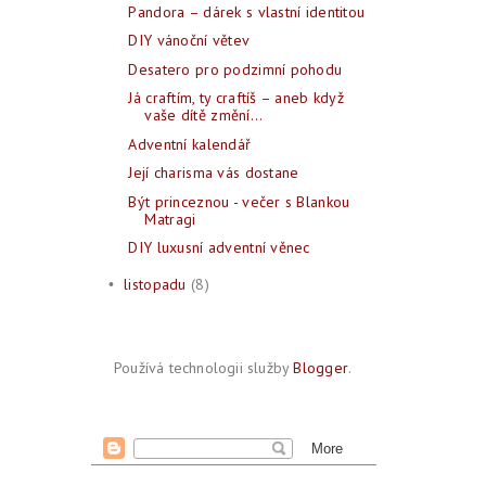
Pandora – dárek s vlastní identitou
DIY vánoční větev
Desatero pro podzimní pohodu
Já craftím, ty craftíš – aneb když
vaše dítě změní...
Adventní kalendář
Její charisma vás dostane
Být princeznou - večer s Blankou
Matragi
DIY luxusní adventní věnec
listopadu
(8)
•
Používá technologii služby
Blogger
.