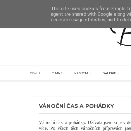
This site uses cookies from Google to 
agent are shared with Google along wi
generate usage statistics, and to de
DOMŮ
O MNĚ
NÁŠ TÝM
GALERIE
VÁNOČNÍ ČAS A POHÁDKY
Vánoční čas a pohádky. Užívala jsem si je v dě
více. Po všech těch vánočních přípravách jsem