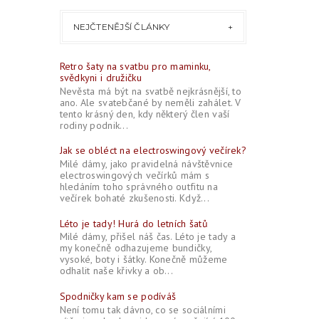
NEJČTENĚJŠÍ ČLÁNKY
Retro šaty na svatbu pro maminku,
svědkyni i družičku
Nevěsta má být na svatbě nejkrásnější, to
ano. Ale svatebčané by neměli zahálet. V
tento krásný den, kdy některý člen vaší
rodiny podnik...
Jak se obléct na electroswingový večírek?
Milé dámy, jako pravidelná návštěvnice
electroswingových večírků mám s
hledáním toho správného outfitu na
večírek bohaté zkušenosti. Když...
Léto je tady! Hurá do letních šatů
Milé dámy, přišel náš čas. Léto je tady a
my konečně odhazujeme bundičky,
vysoké, boty i šátky. Konečně můžeme
odhalit naše křivky a ob...
Spodničky kam se podíváš
Není tomu tak dávno, co se sociálními