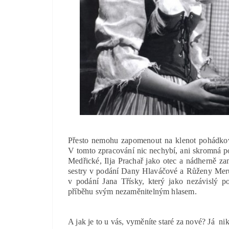
Přesto nemohu zapomenout na klenot pohádkové
V tomto zpracování nic nechybí, ani skromná 
Medřické, Ilja Prachař jako otec a nádherně z
sestry v podání Dany Hlaváčové a Růženy Meru
v podání Jana Třísky, který jako nezávislý p
příběhu svým nezaměnitelným hlasem.
A jak je to u vás, vyměníte staré za nové? Já n