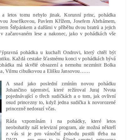
 a letos tomu nebylo jinak. Korunní princ, pohádka
vou Josefíkovou, Pavlem Křížem, Josefem Abrhámem,
em Štěpánkem a dalšími v příběhu dvou bratrů a jejich
í v začarovaném lese a nakonec, jako v pohádkách vše
ýpravná pohádka u kuchaři Ondrovi, který chtěl být
atiku. Každá cestake šťastnému konci v pohádkách bývá
 pohádka má skvělé obsazení a nemohu nezmínit Bolka
jana, Vilmu cibulkovou a Elišku Jansovou……
A snad jako poslední zmíním novou pohádku
Johančino tajemství, které režíroval Juraj Nvota
pojednávající o třech sudičkách a o tom, jak ovlivní
osud princezny to, když jedna sudička k novorozené
princezně nedorazí včas.
Ráda vzpomínám i na pohádky, které letos
neobohatily náš televizní program, ale možná někteří
z vás si je pro vánoční pohodu pustili třeba na
DVD……pro mne to je Šíleně smutná princezna