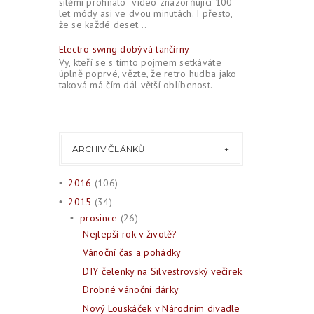
sítěmi prohnalo video znázorňující 100
let módy asi ve dvou minutách. I přesto,
že se každé deset...
Electro swing dobývá tančírny
Vy, kteří se s tímto pojmem setkáváte
úplně poprvé, vězte, že retro hudba jako
taková má čím dál větší oblíbenost.
ARCHIV ČLÁNKŮ
2016
(106)
•
2015
(34)
•
prosince
(26)
•
Nejlepší rok v životě?
Vánoční čas a pohádky
DIY čelenky na Silvestrovský večírek
Drobné vánoční dárky
Nový Louskáček v Národním divadle