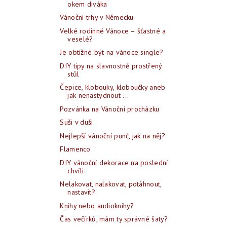
okem diváka
Vánoční trhy v Německu
Velké rodinné Vánoce – šťastné a
veselé?
Je obtížné být na vánoce single?
DIY tipy na slavnostně prostřený
stůl
Čepice, klobouky, kloboučky aneb
jak nenastydnout ...
Pozvánka na Vánoční procházku
Suši v duši
Nejlepší vánoční punč, jak na něj?
Flamenco
DIY vánoční dekorace na poslední
chvíli
Nelakovat, nalakovat, potáhnout,
nastavit?
Knihy nebo audioknihy?
Čas večírků, mám ty správné šaty?