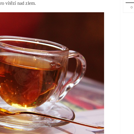
ro vítězí nad zlem.
0