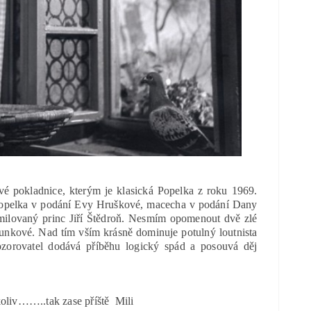
 pokladnice, kterým je klasická Popelka z roku 1969.
popelka v podání Evy Hruškové, macecha v podání Dany
amilovaný princ Jiří Štědroň. Nesmím opomenout dvě zlé
nkové. Nad tím vším krásně dominuje potulný loutnista
ozorovatel dodává příběhu logický spád a posouvá děj
ikoliv……..tak zase příště Mili