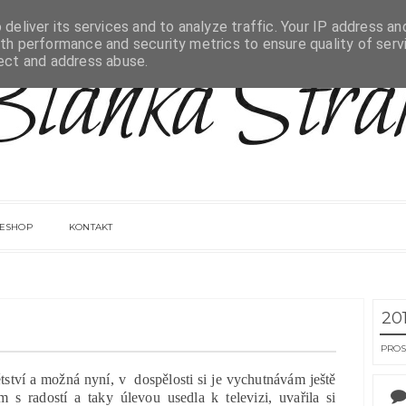
deliver its services and to analyze traffic. Your IP address an
th performance and security metrics to ensure quality of serv
tect and address abuse.
ESHOP
KONTAKT
20
PROS
tství a možná nyní, v dospělosti si je vychutnávám ještě
 s radostí a taky úlevou usedla k televizi, uvařila si