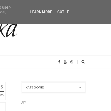
d user-
ice,
LEARN MORE
GOT IT
15
KATEGORIE
30
DIY