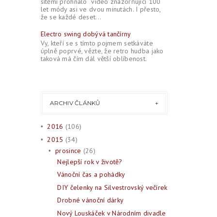
sítěmi prohnalo video znázorňující 100
let módy asi ve dvou minutách. I přesto,
že se každé deset...
Electro swing dobývá tančírny
Vy, kteří se s tímto pojmem setkáváte
úplně poprvé, vězte, že retro hudba jako
taková má čím dál větší oblíbenost.
ARCHIV ČLÁNKŮ
2016
(106)
•
2015
(34)
•
prosince
(26)
•
Nejlepší rok v životě?
Vánoční čas a pohádky
DIY čelenky na Silvestrovský večírek
Drobné vánoční dárky
Nový Louskáček v Národním divadle