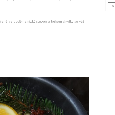
0
ořené ve vodě na nízký stupeň a během chvilky se váš