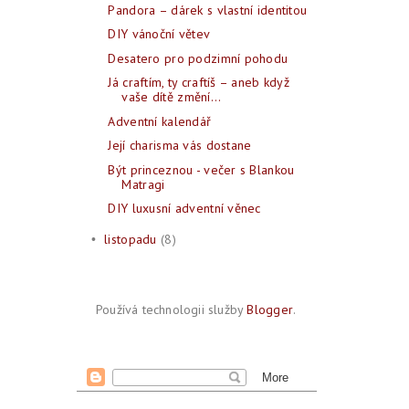
Pandora – dárek s vlastní identitou
DIY vánoční větev
Desatero pro podzimní pohodu
Já craftím, ty craftíš – aneb když
vaše dítě změní...
Adventní kalendář
Její charisma vás dostane
Být princeznou - večer s Blankou
Matragi
DIY luxusní adventní věnec
listopadu
(8)
•
Používá technologii služby
Blogger
.