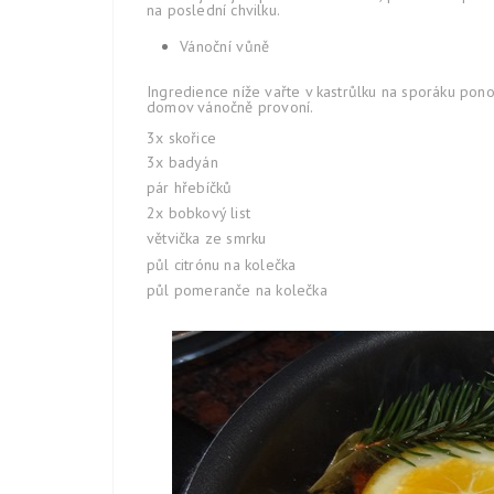
na poslední chvilku.
Vánoční vůně
Ingredience níže vařte v kastrůlku na sporáku pon
domov vánočně provoní.
3x skořice
3x badyán
pár hřebíčků
2x bobkový list
větvička ze smrku
půl citrónu na kolečka
půl pomeranče na kolečka