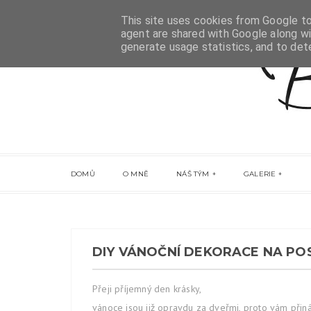
This site uses cookies from Google to 
agent are shared with Google along wi
generate usage statistics, and to de
DOMŮ
O MNĚ
NÁŠ TÝM
GALERIE
DIY VÁNOČNÍ DEKORACE NA POS
Přeji příjemný den krásky,
vánoce jsou již opravdu za dveřmi, proto vám přin