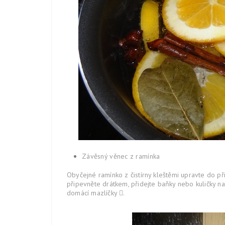
Závěsný věnec z ramínka
Obyčejné ramínko z čistírny kleštěmi upravte do při
připevněte drátkem, přidejte baňky nebo kuličky na
domácí mazlíčky
.
￿