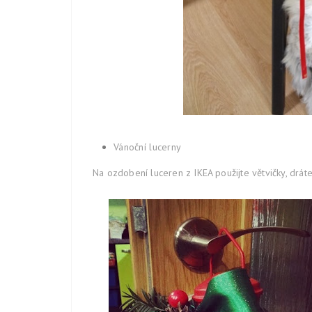
Vánoční lucerny
Na ozdobení luceren z IKEA použijte větvičky, drátek,