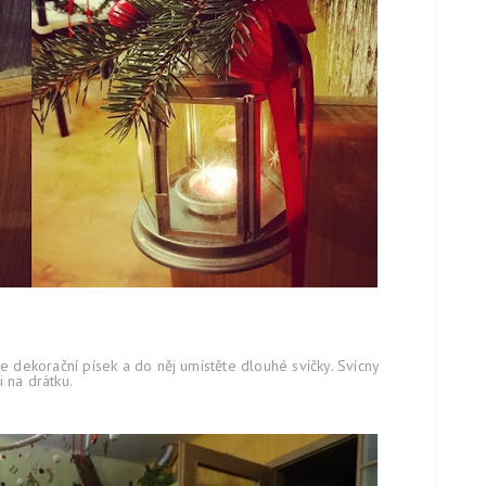
e dekorační písek a do něj umístěte dlouhé svíčky. Svícny
 na drátku.