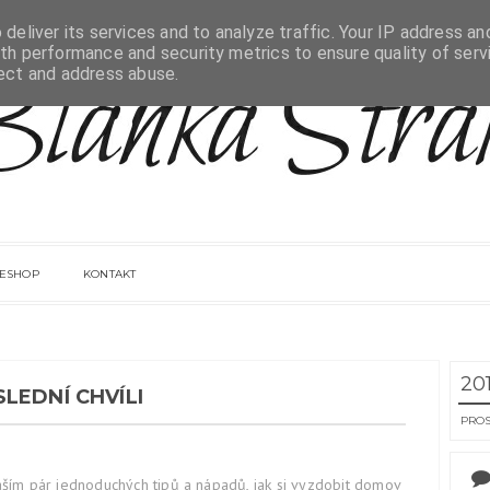
deliver its services and to analyze traffic. Your IP address an
th performance and security metrics to ensure quality of serv
tect and address abuse.
ESHOP
KONTAKT
20
LEDNÍ CHVÍLI
PRO
áším pár jednoduchých tipů a nápadů, jak si vyzdobit domov