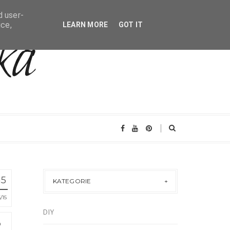
d user-
ice,
LEARN MORE
GOT IT
15
KATEGORIE
S
15
DIY