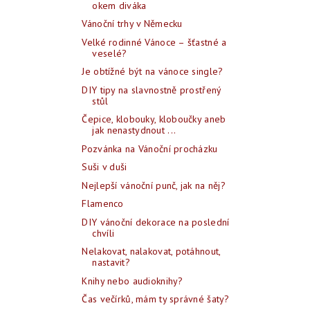
okem diváka
Vánoční trhy v Německu
Velké rodinné Vánoce – šťastné a
veselé?
Je obtížné být na vánoce single?
DIY tipy na slavnostně prostřený
stůl
Čepice, klobouky, kloboučky aneb
jak nenastydnout ...
Pozvánka na Vánoční procházku
Suši v duši
Nejlepší vánoční punč, jak na něj?
Flamenco
DIY vánoční dekorace na poslední
chvíli
Nelakovat, nalakovat, potáhnout,
nastavit?
Knihy nebo audioknihy?
Čas večírků, mám ty správné šaty?