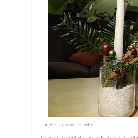
Miska plovoucích svíček
Do velké misky nalejte vodu a do ní opatrně vložte