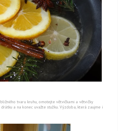
bližného tvaru kruhu, omotejte větvičkami a větvičky
 drátku a na konec uvažte stužku. Výzdoba, která zaujme i