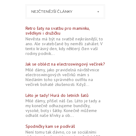
NEJČTENĚJŠÍ ČLÁNKY
Retro šaty na svatbu pro maminku,
svědkyni i družičku
Nevěsta má být na svatbě nejkrásnější, to
ano. Ale svatebčané by neměli zahálet. V
tento krásný den, kdy některý člen vaší
rodiny podnik...
Jak se obléct na electroswingový večírek?
Milé dámy, jako pravidelná návštěvnice
electroswingových večírků mám s
hledáním toho správného outfitu na
večírek bohaté zkušenosti. Když...
Léto je tady! Hurá do letních šatů
Milé dámy, přišel náš čas. Léto je tady a
my konečně odhazujeme bundičky,
vysoké, boty i šátky. Konečně můžeme
odhalit naše křivky a ob...
Spodničky kam se podíváš
Není tomu tak dávno, co se sociálními