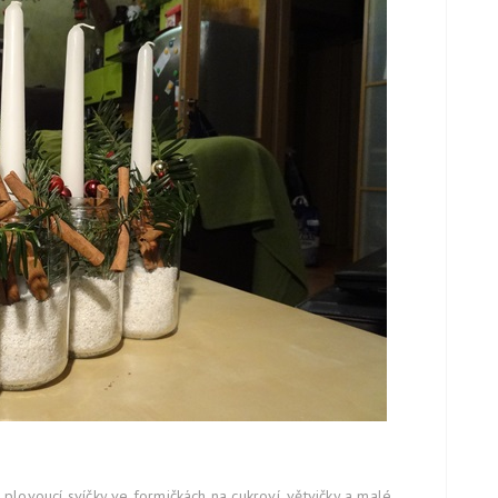
 plovoucí svíčky ve formičkách na cukroví, větvičky a malé