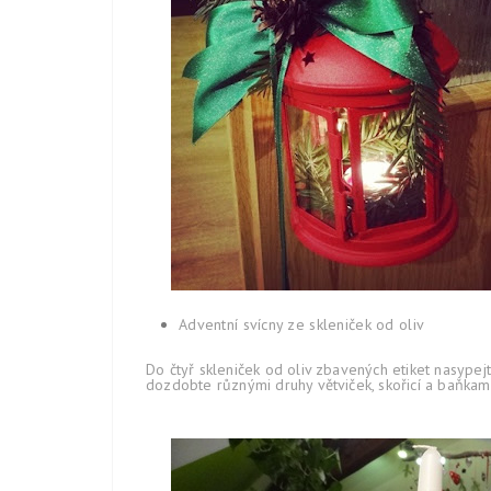
Adventní svícny ze skleniček od oliv
Do čtyř skleniček od oliv zbavených etiket nasypejt
dozdobte různými druhy větviček, skořicí a baňkami